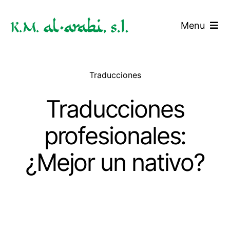
Saltar
al
Menu
contenido
Inicio
Traducciones
Servicios
Traducciones
Tarifas
profesionales:
Blog
¿Mejor un nativo?
Contacto