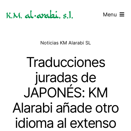
Saltar
al
Menu
contenido
Inicio
Noticias KM Alarabi SL
Servicios
Traducciones
Tarifas
juradas de
Blog
JAPONÉS: KM
Contacto
Alarabi añade otro
idioma al extenso