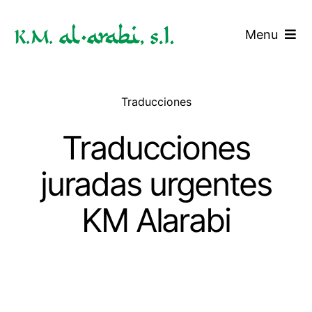
Saltar
al
Menu
contenido
Inicio
Traducciones
Servicios
Traducciones
Tarifas
juradas urgentes
Blog
KM Alarabi
Contacto