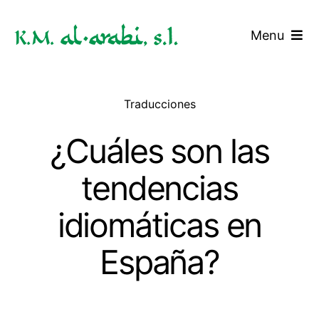
Saltar
al
Menu
contenido
Inicio
Traducciones
Servicios
¿Cuáles son las
Tarifas
tendencias
Blog
idiomáticas en
Contacto
España?