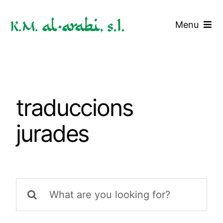
Saltar
al
Menu
contenido
Inicio
Servicios
traduccions
Tarifas
jurades
Blog
Contacto
Buscar: