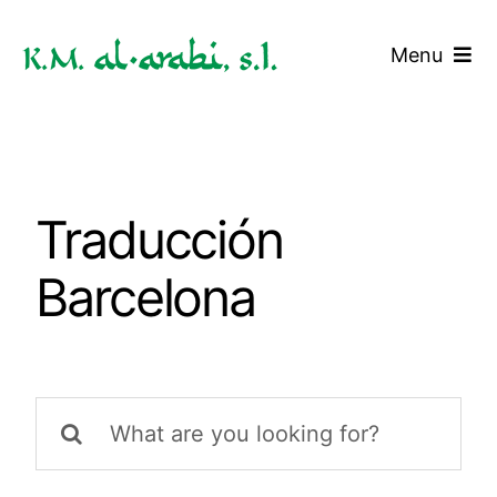
Saltar
al
Menu
contenido
Inicio
Servicios
Traducción
Tarifas
Barcelona
Blog
Contacto
Buscar: