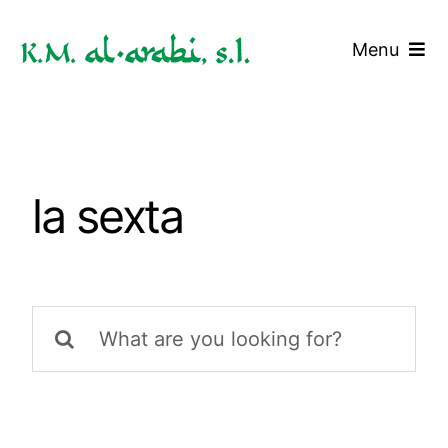
Saltar
al
Menu
contenido
Inicio
Servicios
la sexta
Tarifas
Blog
Buscar:
Contacto