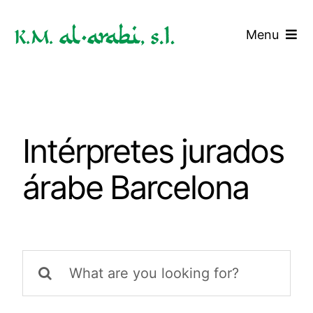
Saltar
al
Menu
contenido
Inicio
Servicios
Intérpretes jurados
Tarifas
árabe Barcelona
Blog
Contacto
Buscar: