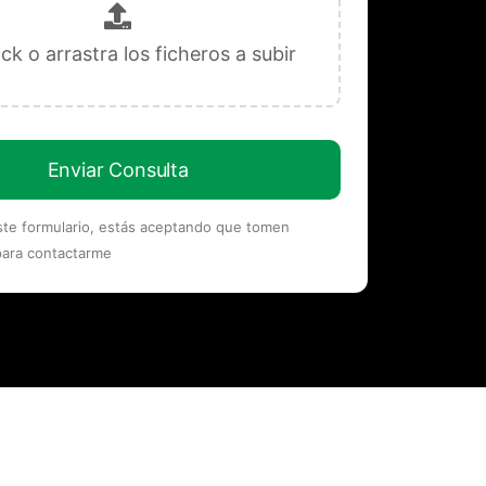
Enviar Consulta
este formulario, estás aceptando que tomen
para contactarme