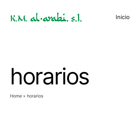
Saltar
al
Inicio
contenido
horarios
Home
»
horarios