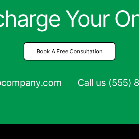
charge Your O
Book A Free Consultation
s@company.com
Call us
(555) 