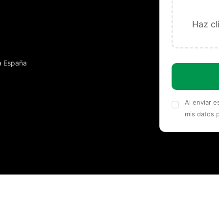
da España
Al enviar 
mis datos 