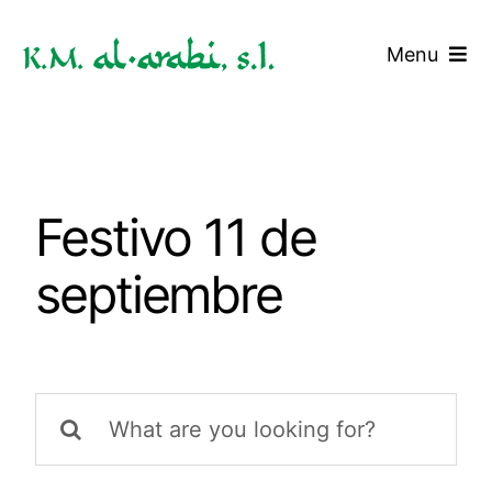
Saltar
al
Menu
contenido
Inicio
Servicios
Festivo 11 de
Tarifas
septiembre
Blog
Contacto
Buscar: