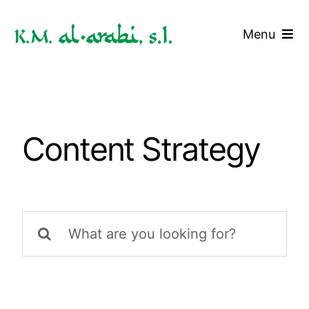
Saltar
al
Menu
contenido
Inicio
Servicios
Content Strategy
Tarifas
Blog
Buscar:
Contacto